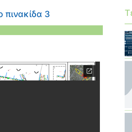
Τ
 πινακίδα 3