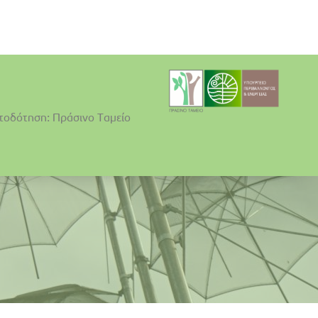
τοδότηση: Πράσινο Ταμείο