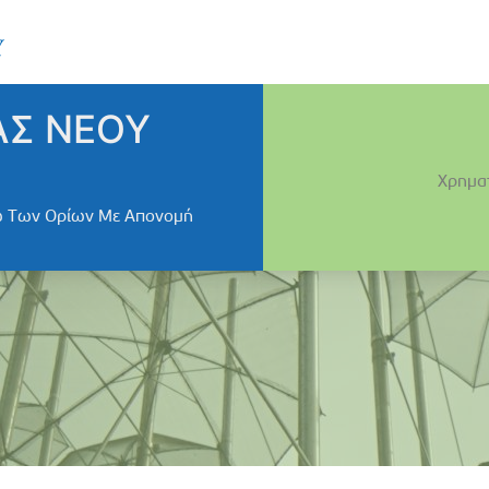
ΑΣ ΝΕΟΥ
Χρημα
νω Των Ορίων Με Απονομή
ς