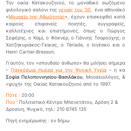
Την οικία Κατακουζηνού, το μοναδικό σωζόμενο
φιλολογικό σαλόνι της
γενιάς του ’30,
ένα αθηναϊκό
«
Μουσείο της Αθωότητας
», έχουν επισκεφθεί κατά
καιρούς επιφανείς ποιητές, συγγραφείς,
καλλιτέχνες και επιστήμονες, όπως ο Γιώργος
Σεφέρης, ο Καμί, ο Φόκνερ, ο Γιάννης Τσαρούχης, ο
Χατζηκυριάκος-Γκίκας, ο Tériade, ο Ιονέσκο και ο
Henri Cartier-Bresson.
Γι΄αυτόν, τον «σπουδαίο άνθωπο» θα μιλήσει σήμερα
–
Παγκόσμια Ημέρα για την Ψυχική Υγεία
– η κα
Σοφία Πελοποννησίου-Βασιλάκου
, Μουσειολόγος, &
«ψυχή» της Οικίας Κατακουζηνού από το 1997.
Πότε :
20:00
Που :
Πολιτιστικό Κέντρο Μπενετάτου, Δρόση 2 &
Δροσίνη, Ψυχικό, τηλ.: 210 6745 135
Πηγή ενημέρωσης : εν δήμω