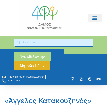
Γίνε εθελοντής
Μητρώο Νέων
info@philothei-psychiko.gov.gr
2132014700
«Άγγελος Κατακουζηνός»