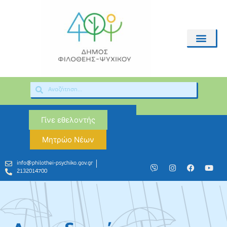
Γίνε εθελοντής
Μητρώο Νέων
info@philothei-psychiko.gov.gr
2132014700