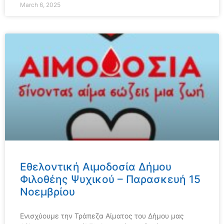
March 6, 2025
Εθελοντική Αιμοδοσία Δήμου
Φιλοθέης Ψυχικού – Παρασκευή 15
Νοεμβρίου
Ενισχύουμε την Τράπεζα Αίματος του Δήμου μας