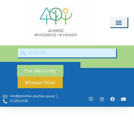
Γίνε εθελοντής
Μητρώο Νέων
info@philothei-psychiko.gov.gr
2132014700