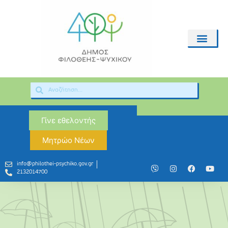
Γίνε εθελοντής
Μητρώο Νέων
info@philothei-psychiko.gov.gr
2132014700