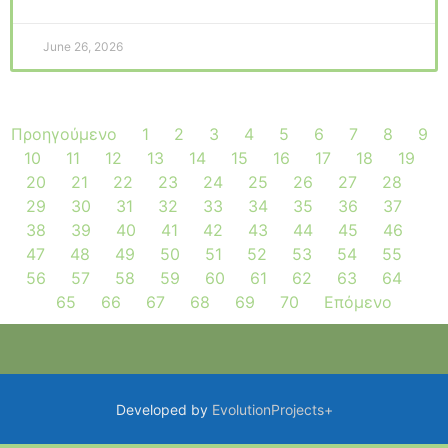
June 26, 2026
Προηγούμενο
1
2
3
4
5
6
7
8
9
10
11
12
13
14
15
16
17
18
19
20
21
22
23
24
25
26
27
28
29
30
31
32
33
34
35
36
37
38
39
40
41
42
43
44
45
46
47
48
49
50
51
52
53
54
55
56
57
58
59
60
61
62
63
64
65
66
67
68
69
70
Επόμενο
Developed by
EvolutionProjects+