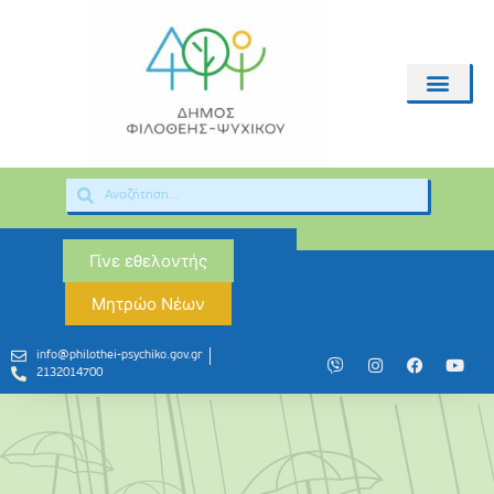
Γίνε εθελοντής
Μητρώο Νέων
info@philothei-psychiko.gov.gr
2132014700