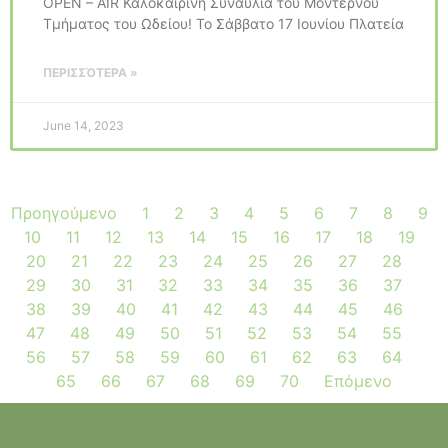
OPEN – AIR Καλοκαιρινή Συναυλία του Μοντέρνου
Τμήματος του Ωδείου! Το Σάββατο 17 Ιουνίου Πλατεία
ΠΕΡΙΣΣΌΤΕΡΑ »
June 14, 2023
Προηγούμενο
1
2
3
4
5
6
7
8
9
10
11
12
13
14
15
16
17
18
19
20
21
22
23
24
25
26
27
28
29
30
31
32
33
34
35
36
37
38
39
40
41
42
43
44
45
46
47
48
49
50
51
52
53
54
55
56
57
58
59
60
61
62
63
64
65
66
67
68
69
70
Επόμενο