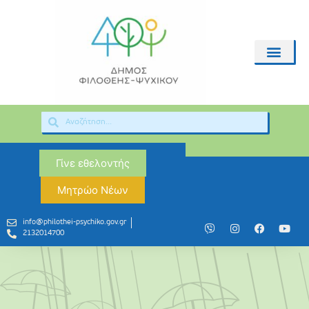
Γίνε εθελοντής
Μητρώο Νέων
info@philothei-psychiko.gov.gr
2132014700