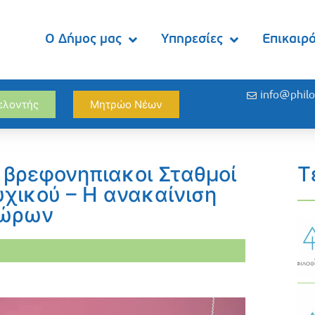
Ο Δήμος μας
Υπηρεσίες
Επικαιρ
info@philo
θελοντής
Μητρώο Νέων
ι βρεφονηπιακοι Σταθμοί
Τ
χικού – Η ανακαίνιση
χώρων