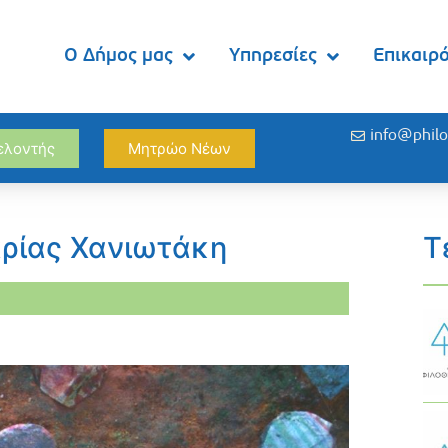
Ο Δήμος μας
Υπηρεσίες
Επικαιρ
info@philo
θελοντής
Μητρώο Νέων
ρίας Χανιωτάκη
Τ