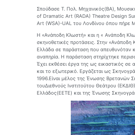
Σπούδασε Τ. Πολ. Μηχανικός(ΒΑ), Μουσικ
of Dramatic Art (RADA) Theatre Design S
Art (WSA)-UAL του Λονδίνου όπου πήρε M
Η «Ανάποδη Κλωστή» και η « Ανάποδη Κλωσ
σκηνοθετικές προτάσεις. Στην «Ανάποδη 
Ελλάδα σε παράσταση που απευθυνόταν κα
αναπηρία. Η παράσταση στηρίχτηκε περισσ
Έχει εκθέσει έργα της ως εικαστικός σε 
και το εξωτερικό. Εργάζεται ως Σκηνογ
1996.Είναι μέλος της Ένωσης Βρετανών 
τουΔιεθνούς Ινστιτούτου Θεάτρου (ΕΚΔΙΘ
Ελλάδος(ΕΕΤΕ) και της Ένωσης Σκηνογρ