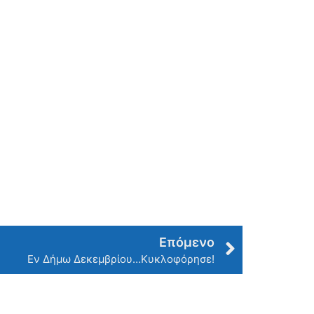
Επόμενο
Εν Δήμω Δεκεμβρίου…Κυκλοφόρησε!