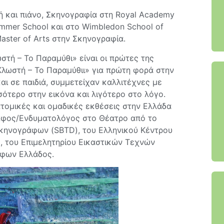
ή και πιάνο, Σκηνογραφία στη Royal Academy
ummer School και στο Wimbledon School of
aster of Arts στην Σκηνογραφία.
τή – Το Παραμύθι» είναι οι πρώτες της
Κλωστή – Το Παραμύθιι» για πρώτη φορά στην
ι σε παιδιά, συμμετείχαν καλλιτέχνες με
ότερο στην εικόνα και λιγότερο στο λόγο.
ατομικές και ομαδικές εκθέσεις στην Ελλάδα
ράφος/Ενδυματολόγος στο Θέατρο από το
Σκηνογράφων (SBTD), του Ελληνικού Κέντρου
), του Επιμελητηρίου Εικαστικών Τεχνών
άφων Ελλάδος.