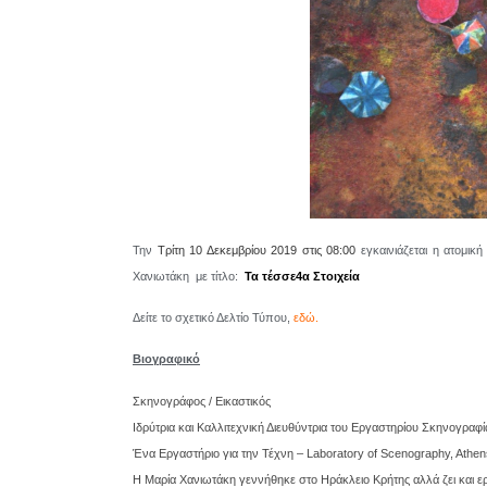
Την
Τρίτη 10 Δεκεμβρίου 2019 στις
08:00
εγκαινιάζεται η ατομι
Χανιωτάκη με τίτλο:
Τα τέσσε4α Στοιχεία
Δείτε το σχετικό Δελτίο Τύπου,
εδώ.
Βιογραφικό
Σκηνογράφος / Εικαστικός
Ιδρύτρια και Καλλιτεχνική Διευθύντρια του Εργαστηρίου Σκηνογραφί
Ένα Εργαστήριο για την Τέχνη – Laboratory of Scenography, Athen
Η Μαρία Χανιωτάκη γεννήθηκε στο Ηράκλειο Κρήτης αλλά ζει και ερ