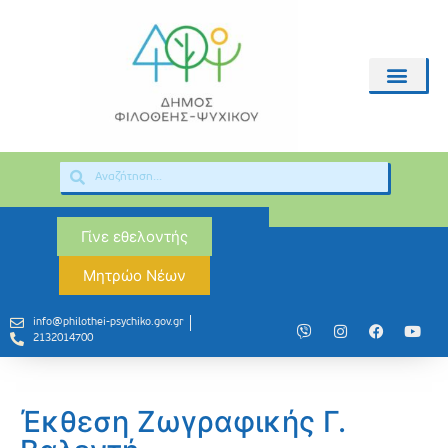
Γίνε εθελοντής
Μητρώο Νέων
info@philothei-psychiko.gov.gr
2132014700
Έκθεση Ζωγραφικής Γ.