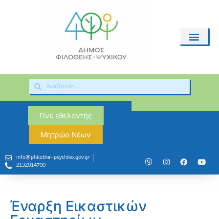
Γίνε εθελοντής
Μητρώο Νέων
info@philothei-psychiko.gov.gr
2132014700
Έναρξη Εικαστικών