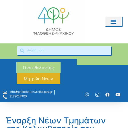
Γίνε εθελοντής
Μητρώο Νέων
info@philothei-psychiko.gov.gr
2132014700
Έναρξη Νέων Τμημάτων