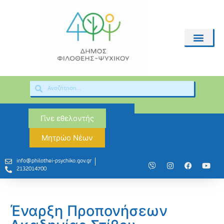
Γίνε εθελοντής
Μητρώο Νέων
info@philothei-psychiko.gov.gr
2132014700
Έναρξη Προπονήσεων