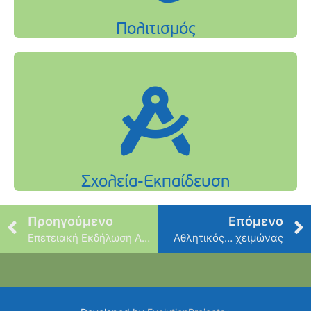
Προηγούμενο
Επόμενο
Επετειακή Εκδήλωση Αγίας Σοφίας
Αθλητικός… χειμώνας