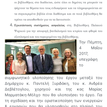
οι βιβλιοθήκες στο διαδίκτυο, ώστε όλοι οι δημότες να μπορούν να
ψάχνουν τα θέματα που τους ενδιαφέρουν και να πληροφορούνται αν
τα συγκεκριμένα βιβλία είναι διαθέσιμα και σε ποιά βιβλιοθήκη θα
πρέπει να απευθυνθούν για να τα δανειστούν.
Εγκατάσταση συστήματος ασφαλείας
στη Βιβλιοθήκη Παλαιού
Ψυχικού για την αποφυγή βανδαλισμού του κτιρίου και φθορά του
εξοπλισμού και του περιεχομένου της βιβλιοθήκης.
Την Πέμπτη,
4 Μαΐου
2017,
υπεγράφη
το
συμφωνητικό υλοποίησης του έργου μεταξύ του
Δημάρχου κ. Παντελή Ξυριδάκη, του κ. Ανδρέα
Δεβλέτογλου, χορηγού και της κας Μαρίας
Μαρματάκη-Μόλχο που θα υλοποιήσει το έργο. Για
τη σχεδίαση και την οριστικοποίηση των ενεργειών
& εργασιών που θα υλοποιηθούν στο πλαίσιό του