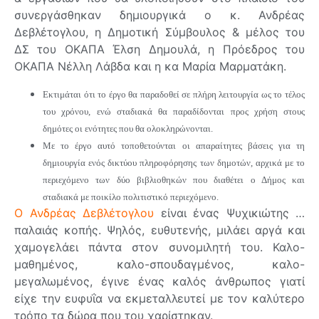
συνεργάσθηκαν δημιουργικά ο κ. Ανδρέας
Δεβλέτογλου, η Δημοτική Σύμβουλος & μέλος του
ΔΣ του ΟΚΑΠΑ Έλση Δημουλά, η Πρόεδρος του
ΟΚΑΠΑ Νέλλη Λάβδα και η κα Μαρία Μαρματάκη.
Εκτιμάται ότι το έργο θα παραδοθεί σε πλήρη λειτουργία ως το τέλος
του χρόνου, ενώ σταδιακά θα παραδίδονται προς χρήση στους
δημότες οι ενότητες που θα ολοκληρώνονται.
Με το έργο αυτό τοποθετούνται οι απαραίτητες βάσεις για τη
δημιουργία ενός δικτύου πληροφόρησης των δημοτών, αρχικά με το
περιεχόμενο των δύο βιβλιοθηκών που διαθέτει ο Δήμος και
σταδιακά με ποικίλο πολιτιστικό περιεχόμενο.
Ο Ανδρέας Δεβλέτογλου
είναι ένας Ψυχικιώτης …
παλαιάς κοπής. Ψηλός, ευθυτενής, μιλάει αργά και
χαμογελάει πάντα στον συνομιλητή του. Καλο-
μαθημένος, καλο-σπουδαγμένος, καλο-
μεγαλωμένος, έγινε ένας καλός άνθρωπος γιατί
είχε την ευφυΐα να εκμεταλλευτεί με τον καλύτερο
τρόπο τα δώρα που του χαρίστηκαν.