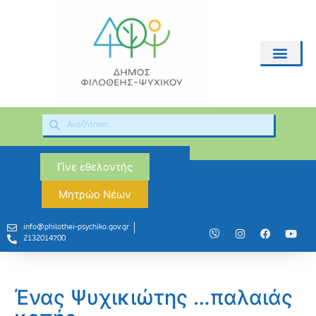
Γίνε εθελοντής
Μητρώο Νέων
info@philothei-psychiko.gov.gr
2132014700
Ένας Ψυχικιώτης …παλαιάς