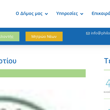
Ο Δήμος μας
Υπηρεσίες
Επικαιρ
info@philo
θελοντής
Μητρώο Νέων
ρτίου
Τ