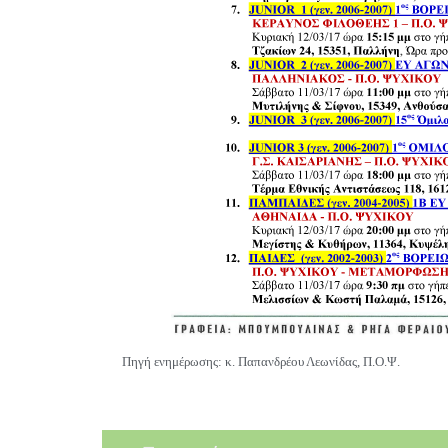
Πηγή ενημέρωσης: κ. Παπανδρέου Λεωνίδας, Π.Ο.Ψ.