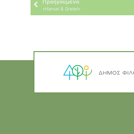
Προηγούμενο
«Hansel & Gretel»