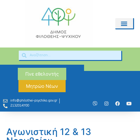
Γίνε εθελοντής
Μητρώο Νέων
info@philothei-psychiko.gov.gr
2132014700
Αγωνιστική 12 & 13