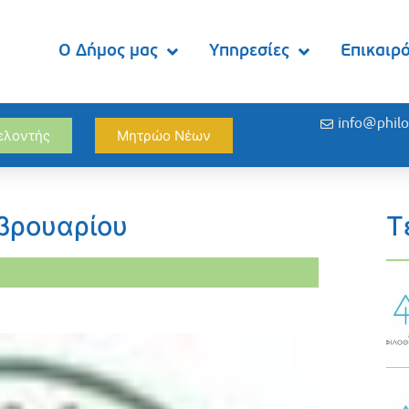
Ο Δήμος μας
Υπηρεσίες
Επικαιρ
info@philo
θελοντής
Μητρώο Νέων
εβρουαρίου
Τ