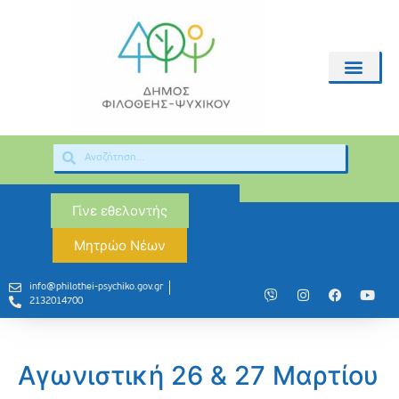
Γίνε εθελοντής
Μητρώο Νέων
info@philothei-psychiko.gov.gr
2132014700
Αγωνιστική 26 & 27 Μαρτίου