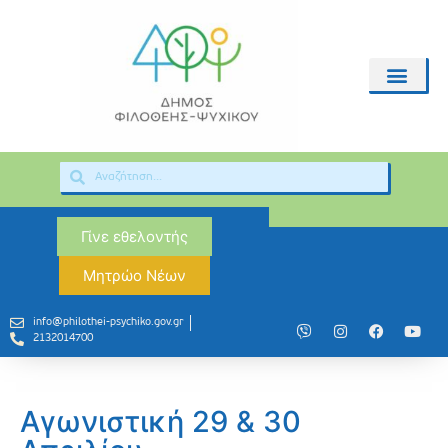
Γίνε εθελοντής
Μητρώο Νέων
info@philothei-psychiko.gov.gr
2132014700
Αγωνιστική 29 & 30