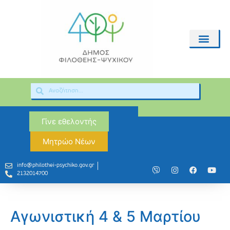
Γίνε εθελοντής
Μητρώο Νέων
info@philothei-psychiko.gov.gr
2132014700
Αγωνιστική 4 & 5 Μαρτίου