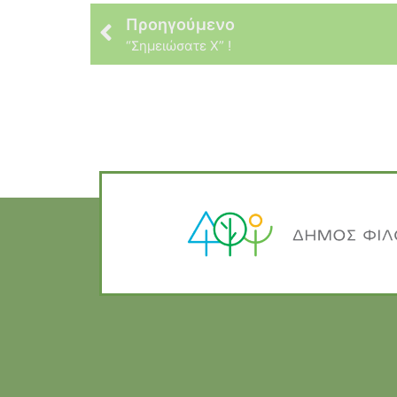
Προηγούμενο
“Σημειώσατε Χ” !