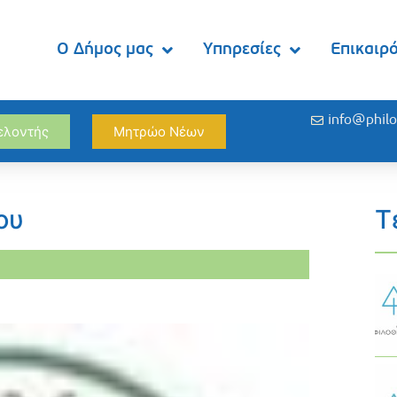
Ο Δήμος μας
Υπηρεσίες
Επικαιρ
info@philo
θελοντής
Μητρώο Νέων
ου
Τ