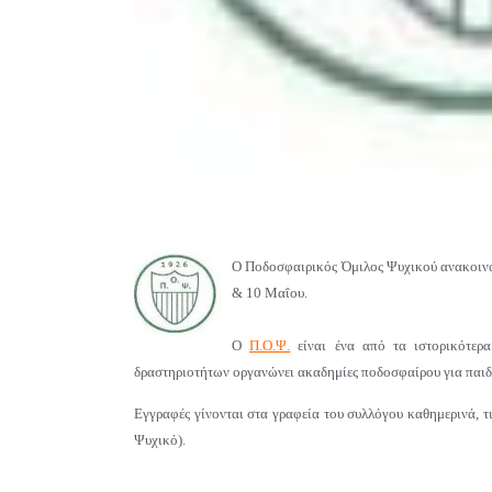
Ο Ποδοσφαιρικός Όμιλος Ψυχικού ανακοινώ
& 10 Μαΐου.
Ο
Π.Ο.Ψ.
είναι ένα από τα ιστορικότερ
δραστηριοτήτων οργανώνει ακαδημίες ποδοσφαίρου για παιδ
Εγγραφές γίνονται στα γραφεία του συλλόγου καθημερινά, 
Ψυχικό).