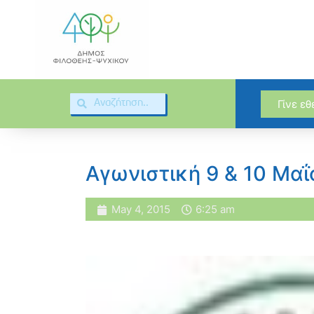
Γίνε ε
Αγωνιστική 9 & 10 Μαΐ
May 4, 2015
6:25 am