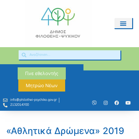
Γίνε εθελοντής
Μητρώο Νέων
info@philothei-psychiko.gov.gr
2132014700
«Αθλητικά Δρώμενα» 2019