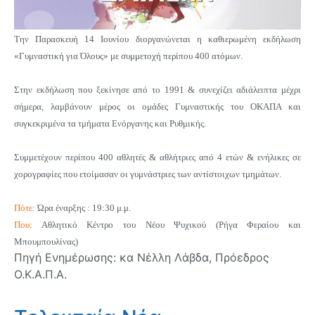
Tην Παρασκευή 14 Ιουνίου διοργανώνεται η καθιερωμένη
εκδήλωση
«Γυμναστική για Όλους» με συμμετοχή περίπου 400 ατόμων.
Στην
εκδήλωση που ξεκίνησε από το 1991 & συνεχίζει αδιάλειπτα μέχρι
σήμερα, λ
αμβάνουν μέρος οι ομάδες Γυμναστικής του ΟΚΑΠΑ και
συγκεκριμένα τα τμήματα Ενόργανης και Ρυθμικής.
Συμμετέχουν περίπου 400 αθλητές & αθλήτριες από 4 ετών & ενήλικες σε
χορογραφίες που ετοίμασαν οι γυμνάστριες των αντίστοιχων τμημάτων.
Πότε:
Ώρα
έναρξης
: 19:30 μ.μ.
Που:
Αθλητικό Κέντρο του Νέου Ψυχικού (Ρήγα Φεραίου και
Μπουμπουλίνας)
Πηγή Ενημέρωσης: κα Νέλλη Λάβδα, Πρόεδρος
Ο.Κ.Α.Π.Α.