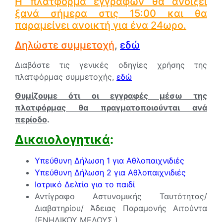
Η πλατφόρμα εγγραφών θα ανοίξει
ξανά σήμερα στις 15:00 και θα
παραμείνει ανοικτή για ένα 24ωρο.
Δηλώστε συμμετοχή
,
εδώ
Διαβάστε τις γενικές οδηγίες χρήσης της
πλατφόρμας συμμετοχής,
εδώ
Θυμίζουμε ότι οι εγγραφές μέσω της
πλατφόρμας θα πραγματοποιούνται ανά
περίοδο
.
Δικαιολογητικά
:
Υπεύθυνη Δήλωση 1 για Αθλοπαιχνιδιές
Υπεύθυνη Δήλωση 2 για Αθλοπαιχνιδιές
Ιατρικό Δελτίο για το παιδί
Αντίγραφο Αστυνομικής Ταυτότητας/
Διαβατηρίου/ Άδειας Παραμονής Αιτούντα
(ΕΝΗΛΙΚΟΥ ΜΕΛΟΥΣ )