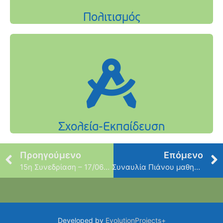
Προηγούμενο
Επόμενο
15η Συνεδρίαση – 17/06/2024
Συναυλία Πιάνου μαθητών σχολείων Φιλοθέης Ψυχικού & του Εθνικού Ωδείου Χαλανδρίου – 19 Ιουνίου
Developed by
EvolutionProjects+