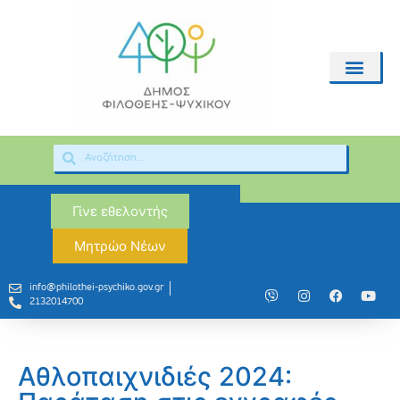
Γίνε εθελοντής
Μητρώο Νέων
info@philothei-psychiko.gov.gr
2132014700
Αθλοπαιχνιδιές 2024: