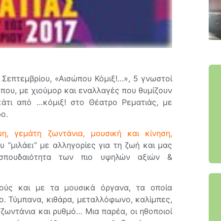
 Σεπτεμβρίου, «Αισώπου Κόμιξ!…», 5 γνωστοί
ώπου, με χιούμορ και εναλλαγές που θυμίζουν
κάτι από …κόμιξ! στο Θέατρο Ρεματιάς, με
ο.
η, γεμάτη ζωντάνια, μουσική και κίνηση,
ου “μιλάει” με αλληγορίες για τη ζωή και μας
 σπουδαιότητα των πιο υψηλών αξιών &
ιούς και με τα μουσικά όργανα, τα οποία
. Τύμπανα, κιθάρα, μεταλλόφωνο, καλίμπες,
 ζωντάνια και ρυθμό… Μια παρέα, οι ηθοποιοί