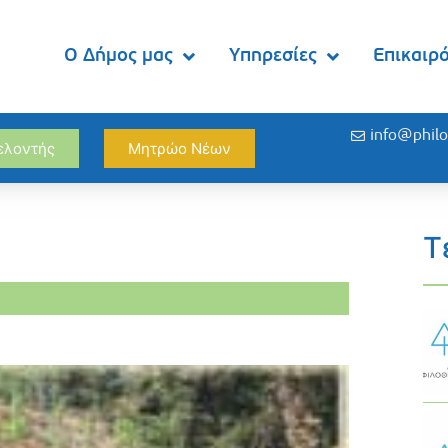
Ο Δήμος μας
Υπηρεσίες
Επικαιρ
info@philo
θελοντής
Μητρώο Νέων
Τ