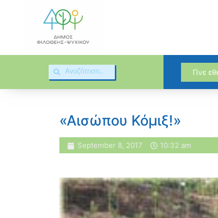
Γίνε ε
«Αισώπου Κόμιξ!»
September 8, 2017
10:32 am