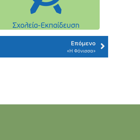
Επόμενο
«Η Φόνισσα»