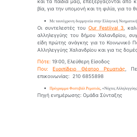
και τα παιδιά μαζί, επεξεργάζονται από κ
βία, για την υπομονή και τη φιλία, για το 
Με ταυτόχρονη διερμηνεία στην Ελληνική Νοηματικ
Οι συντελεστές του
Our Festiival 3
, κα
αλληλεγγύης του δήμου Χαλανδρίου, συ
είδη πρώτης ανάγκης για το Κοινωνικό Π
Αλληλεγγύης Χαλανδρίου και για τις δομ
Πότε:
19:00, Ελεύθερη Είσοδος
Που:
Ευριπίδειο Θέατρο Ρεματιάς
, Πε
επικοινωνίας: 210 6855898
Πρόγραμμα Φεστιβάλ Ρεματιάς
, «Νύχτες Αλληλεγγύη
Πηγή ενημέρωσης: Ομάδα Σύνταξης