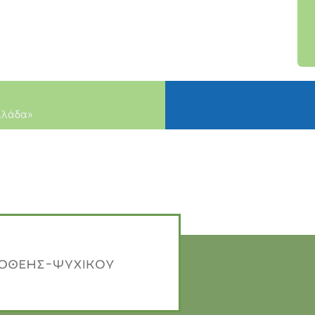
λλάδα»