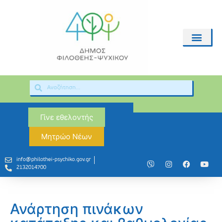
Γίνε εθελοντής
Μητρώο Νέων
info@philothei-psychiko.gov.gr
2132014700
Ανάρτηση πινάκων