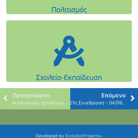
Προηγούμενο
Επόμενο
Ανακοίνωση πρόσληψης (3) ΔΕ Βοηθών Βρεφονηπιοκόμων
21η Συνεδρίαση – 04/09/2024
Developed by
EvolutionProjects+