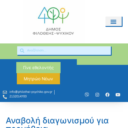
Γίνε εθελοντής
Μητρώο Νέων
info@philothei-psychiko.gov.gr
2132014700
Αναβολή διαγωνισμού για