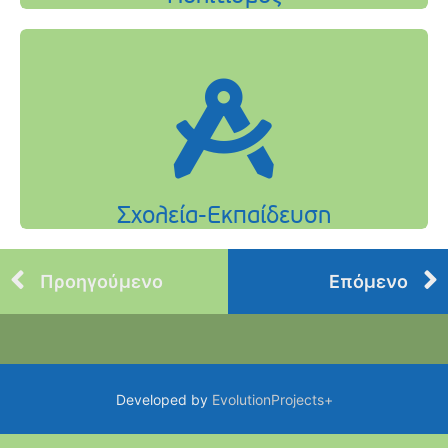
Προηγούμενο
Επόμενο
Developed by
EvolutionProjects+