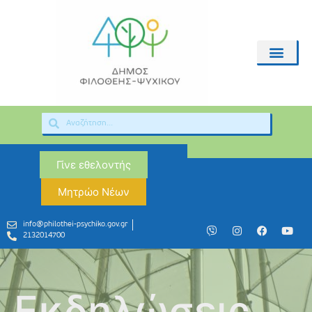
Γίνε εθελοντής
Μητρώο Νέων
info@philothei-psychiko.gov.gr
2132014700
Εκδηλώσεις