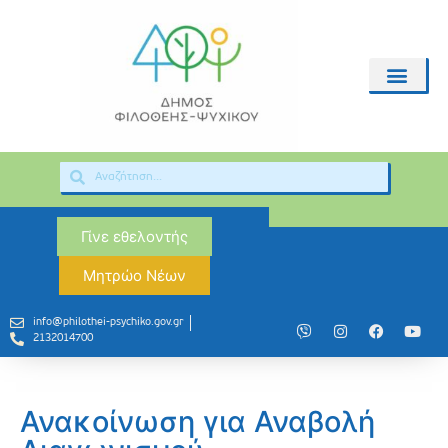
Γίνε εθελοντής
Μητρώο Νέων
info@philothei-psychiko.gov.gr
2132014700
Ανακοίνωση για Αναβολή