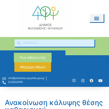
Γίνε εθελοντής
Μητρώο Νέων
info@philothei-psychiko.gov.gr
2132014700
Ανακοίνωση κάλυψης θέσης