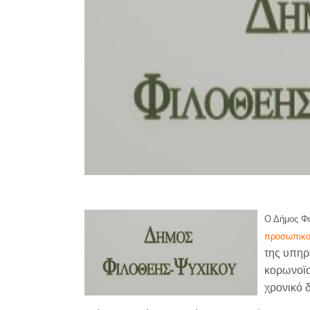
Ο Δήμος Φι
προσωπικ
της υπηρ
κορωνοϊο
χρονικό 