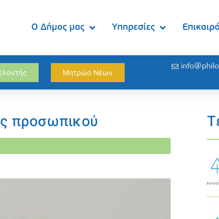
Ο Δήμος μας
Υπηρεσίες
Επικαιρ
info@philo
θελοντής
Μητρώο Νέων
ς προσωπικού
Τ