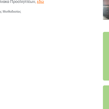
Πίνακα Προσληπτέων,
εδώ
ς Μισθοδοσίας