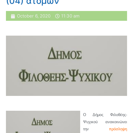
(04) ατόμων
October 6, 2020
11:30 am
Ο Δήμος Φιλοθέης-
Ψυχικού ανακοινώνει
την
πρόσληψη