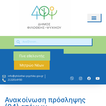
Γίνε εθελοντής
Μητρώο Νέων
info@philothei-psychiko.gov.gr
2132014700
Ανακοίνωση πρόσληψης