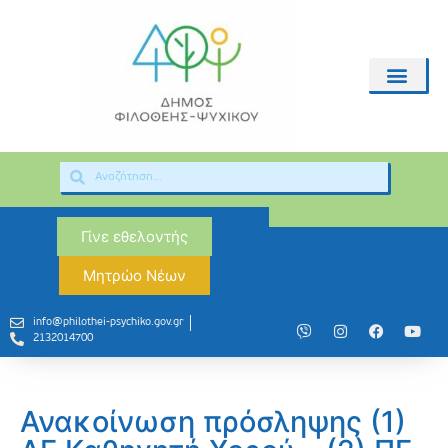
Γίνε εθελοντής
Μητρώο Νέων
info@philothei-psychiko.gov.gr
2132014700
Ανακοίνωση πρόσληψης (1)