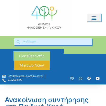
Γίνε εθελοντής
Μητρώο Νέων
info@philothei-psychiko.gov.gr
2132014700
Ανακοίνωση συντήρησης