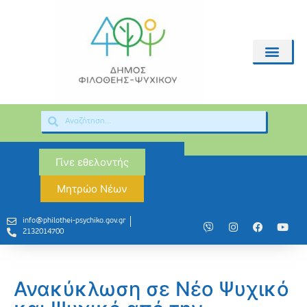
Γίνε εθελοντής
Μητρώο Νέων
info@philothei-psychiko.gov.gr
2132014700
Ανακύκλωση σε Νέο Ψυχικό