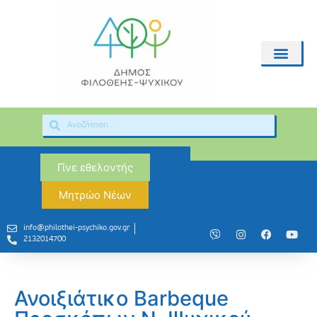
Γίνε εθελοντής
Μητρώο Νέων
info@philothei-psychiko.gov.gr
2132014700
Ανοιξιάτικο Barbeque