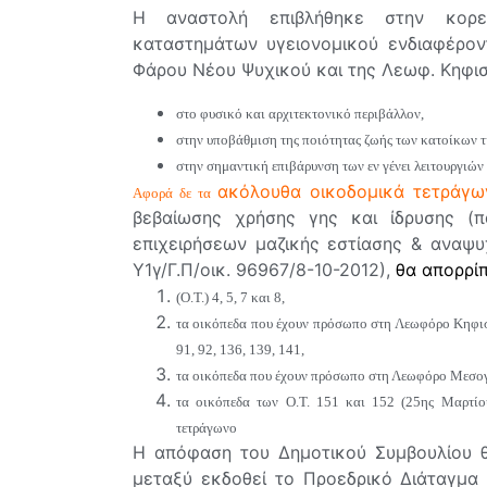
Η αναστολή επιβλήθηκε στην κορεσ
καταστημάτων υγειονομικού ενδιαφέρον
Φάρου Νέου Ψυχικού και της Λεωφ. Κηφισί
στο φυσικό και αρχιτεκτονικό περιβάλλον,
στην υποβάθμιση της ποιότητας ζωής των κατοίκων τη
στην σημαντική επιβάρυνση των εν γένει λειτουργιών 
ακόλουθα οικοδομικά τετράγω
Αφορά δε τα
βεβαίωσης χρήσης γης και ίδρυσης (
επιχειρήσεων μαζικής εστίασης & αναψυ
Υ1γ/Γ.Π/οικ. 96967/8-10-2012),
θα απορρί
(
Ο.Τ.
) 4, 5, 7 και 8,
τα οικόπεδα που έχουν πρόσωπο στη Λεωφόρο Κηφισ
91, 92, 136, 139, 141,
τα οικόπεδα που έχουν πρόσωπο στη Λεωφόρο Μεσογ
τα οικόπεδα των Ο.Τ. 151 και 152 (25ης Μαρτίο
τετράγωνο
Η απόφαση του Δημοτικού Συμβουλίου θ
μεταξύ εκδοθεί το Προεδρικό Διάταγμα