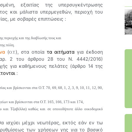
μένη, εξαιτίας της υπερσυγκέντρωσης
τος και μάλιστα υπερμεγεθών, περιοχή του
ας, με σοβαρές επιπτώσεις :
ς περιοχής και της διαβίωσής τους και
της πόλη.
να
(
), στα οποία
τα αιτήματα
για έκδοση
Ο.Τ.
παρ. 2 του άρθρου 28 του Ν. 4442/2016)
χής για καθήμενους πελάτες (άρθρο 14 της
πτονται
:
ίας και βρίσκονται στα
Ο.Τ.
70, 69, 68, 1, 2, 3, 9, 10, 11, 12, 90,
είων και βρίσκονται στα
Ο.Τ.
165, 166, 173 και 174,
υ και Τζαβέλλα) καθώς και σε οποιοδήποτε άλλο οικοδομικό
α ισχύει μέχρι νεωτέρας, εκτός εάν εν τω
 ρυθμίσεως των χρήσεων γης για το βασικό