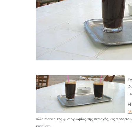
Γι
ίδ
πε
Η
36
αλλοιώσεως της φυσιογνωμίας της περιοχής, ως προορισμέν
κατοίκων.