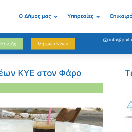
Ο Δήμος μας
Υπηρεσίες
Επικαιρ
info@philo
θελοντής
Μητρώο Νέων
έων ΚΥΕ στον Φάρο
Τ