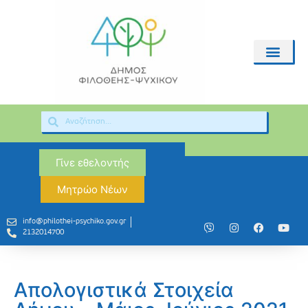
Γίνε εθελοντής
Μητρώο Νέων
info@philothei-psychiko.gov.gr
2132014700
Απολογιστικά Στοιχεία