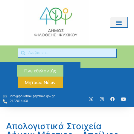
Γίνε εθελοντής
Μητρώο Νέων
info@philothei-psychiko.gov.gr
2132014700
Απολογιστικά Στοιχεία