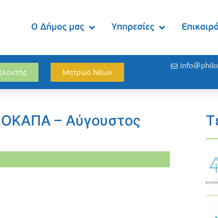
Ο Δήμος μας
Υπηρεσίες
Επικαιρ
info@philo
θελοντής
Μητρώο Νέων
α ΟΚΑΠΑ – Αύγουστος
Τ