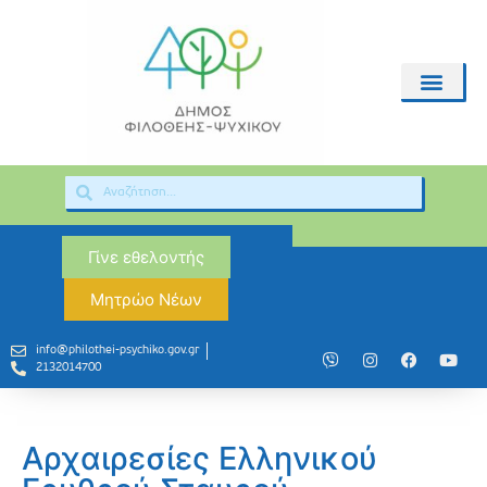
Γίνε εθελοντής
Μητρώο Νέων
info@philothei-psychiko.gov.gr
2132014700
Αρχαιρεσίες Ελληνικού