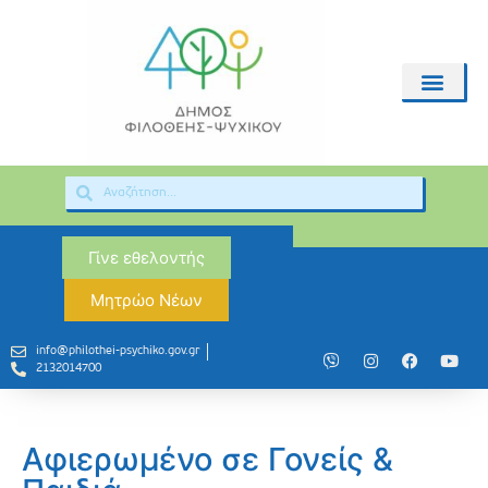
Γίνε εθελοντής
Μητρώο Νέων
info@philothei-psychiko.gov.gr
2132014700
Αφιερωμένο σε Γονείς &