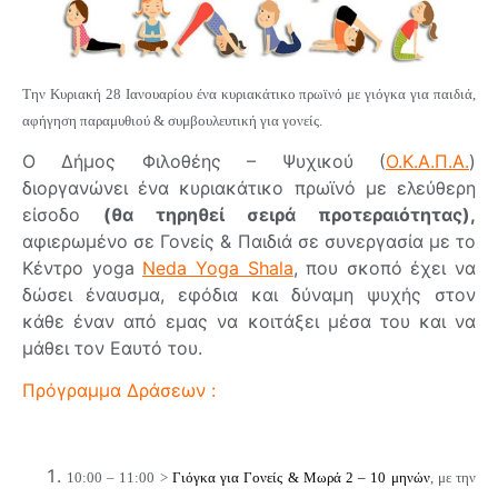
Την Κυριακή 28 Ιανουαρίου ένα κυριακάτικο πρωϊνό με γιόγκα για παιδιά,
αφήγηση παραμυθιού & συμβουλευτική για γονείς.
Ο Δήμος Φιλοθέης – Ψυχικού (
Ο.Κ.Α.Π.Α.
)
διοργανώνει ένα κυριακάτικο πρωϊνό με ελεύθερη
είσοδο
(θα τηρηθεί σειρά προτεραιότητας),
αφιερωμένο σε Γονείς & Παιδιά σε συνεργασία με το
Κέντρο yoga
Neda Yoga Shala
, που σκοπό έχει να
δώσει έναυσμα, εφόδια και δύναμη ψυχής στον
κάθε έναν από εμας να κοιτάξει μέσα του και να
μάθει τον Εαυτό του.
Πρόγραμμα Δράσεων :
10:00 – 11:00 >
Γιόγκα για Γονείς & Μωρά 2 – 10 μηνών
, με την