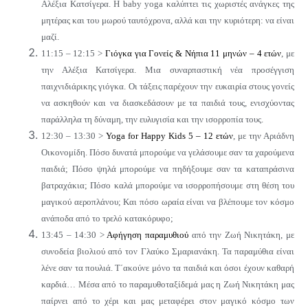
Αλέξια Κατσίγερα. Η baby yoga καλύπτει τις χωριστές ανάγκες της
μητέρας και του μωρού ταυτόχρονα, αλλά και την κυριότερη: να είναι
μαζί.
11:15 – 12:15 >
Γιόγκα για Γονείς & Νήπια 11 μηνών – 4 ετών
, με
την Αλέξια Κατσίγερα. Μια συναρπαστική νέα προσέγγιση
παιχνιδιάρικης γιόγκα. Οι τάξεις παρέχουν την ευκαιρία στους γονείς
να ασκηθούν και να διασκεδάσουν με τα παιδιά τους, ενισχύοντας
παράλληλα τη δύναμη, την ευλυγισία και την ισορροπία τους.
12:30 – 13:30 >
Yoga for Happy Kids 5 – 12 ετών
, με την Αριάδνη
Οικονομίδη. Πόσο δυνατά μπορούμε να γελάσουμε σαν τα χαρούμενα
παιδιά; Πόσο ψηλά μπορούμε να πηδήξουμε σαν τα καταπράσινα
βατραχάκια; Πόσο καλά μπορούμε να ισορροπήσουμε στη θέση του
μαγικού αεροπλάνου; Και πόσο ωραία είναι να βλέπουμε τον κόσμο
ανάποδα από το τρελό κατακόρυφο;
13:45 – 14:30 >
Αφήγηση παραμυθιού
από την Ζωή Νικητάκη, με
συνοδεία βιολιού από τον Γλαύκο Σμαριανάκη. Τα παραμύθια είναι
λένε σαν τα πουλιά. Τ΄ακούνε μόνο τα παιδιά και όσοι έχουν καθαρή
καρδιά… Μέσα από το παραμυθοταξίδεμά μας η Ζωή Νικητάκη μας
παίρνει από το χέρι και μας μεταφέρει στον μαγικό κόσμο των