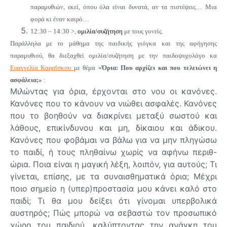
παραμυθιών, εκεί, όπου όλα είναι δυνατά, αν τα πιστέψεις… Μια
φορά κι έναν καιρό…
12:30 – 14:30
>
,
ομιλία/συζήτηση
με τους γονείς.
Παράλληλα με το μάθημα της παιδικής γιόγκα και της αφήγησης
παραμυθιού, θα διεξαχθεί
ομιλία/συζήτηση
με την παιδοψυχολόγο κα
Ευαγγελία Καραΐσκου
με θέμα «
Όρια: Που αρχίζει και που τελειώνει η
ασφάλεια;»
:
Μιλώντας για όρια, έρχονται στο νου οι κανόνες.
Κανόνες που το κάνουν να νιώθει ασφαλές. Κανόνες
που το βοηθούν να διακρίνει μεταξύ σωστού και
λάθους, επικίνδυνου και μη, δίκαιου και άδικου.
Κανόνες που φοβάμαι να βάλω για να μην πληγώσω
το παιδί, ή τους πληθαίνω χωρίς να αφήνω περιθ-
ώρια. Ποια είναι η μαγική λέξη, λοιπόν, για αυτούς; Τι
γίνεται, επίσης, με τα συναισθηματικά όρια; Μέχρι
ποιο σημείο η (υπερ)προστασία μου κάνει καλό στο
παιδί; Τι θα μου δείξει ότι γίνομαι υπερβολικά
αυστηρός; Πώς μπορώ να σεβαστώ τον προσωπικό
χώρο του παιδιού, καλύπτοντας την ανάγκη του