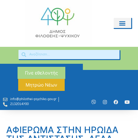
Γίνε εθελοντής
Μητρώο Νέων
info@philothei-psychiko.gov.gr
2132014700
ΑΦΙΕΡΩΜΑ ΣΤΗΝ ΗΡΩΙΔΑ