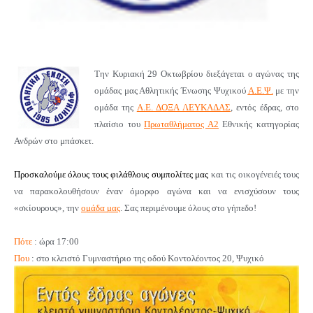
Την Κυριακή 29 Οκτωβρίου διεξάγεται ο αγώνας της
ομάδας μας Αθλητικής Ένωσης Ψυχικού
Α.Ε.Ψ.
με την
ομάδα της
Α.Ε. ΔΟΞΑ ΛΕΥΚΑΔΑΣ
,
εντός έδρας,
στο
πλαίσιο του
Πρωταθλήματος Α2
Εθνικής κατηγορίας
Ανδρών στο μπάσκετ.
Προσκαλούμε όλους τους φιλάθλους συμπολίτες μας
και τις οικογένειές τους
να παρακολουθήσουν έναν όμορφο αγώνα και να ενισχύσουν τους
«σκίουρους», την
ομάδα μας
. Σας περιμένουμε όλους στο γήπεδο!
Πότε
: ώρα 17:00
Που
: στο κλειστό Γυμναστήριο της οδού Κοντολέοντος 20, Ψυχικό