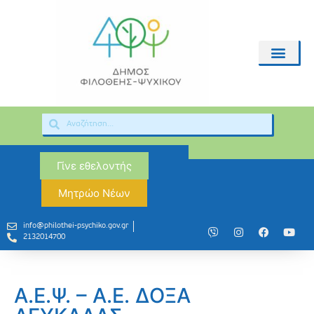
Γίνε εθελοντής
Μητρώο Νέων
info@philothei-psychiko.gov.gr
2132014700
Α.Ε.Ψ. – Α.Ε. ΔΟΞΑ