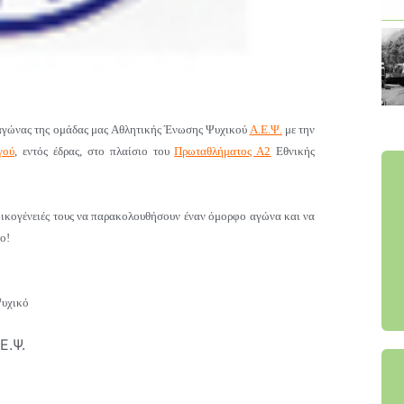
 αγώνας της ομάδας μας Αθλητικής Ένωσης Ψυχικού
Α.Ε.Ψ.
με την
γού
,
εντός έδρας,
στο πλαίσιο του
Πρωταθλήματος Α2
Εθνικής
οικογένειές τους να παρακολουθήσουν έναν όμορφο αγώνα και να
ο!
Ψυχικό
Ε.Ψ.