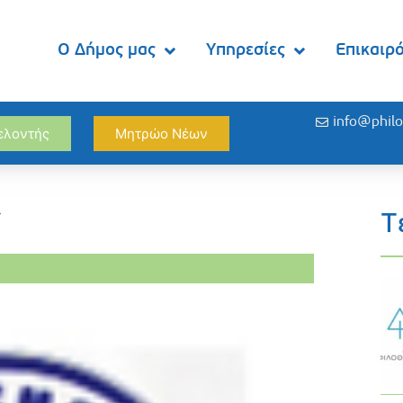
Ο Δήμος μας
Υπηρεσίες
Επικαιρ
info@philo
θελοντής
Μητρώο Νέων
Υ
Τ