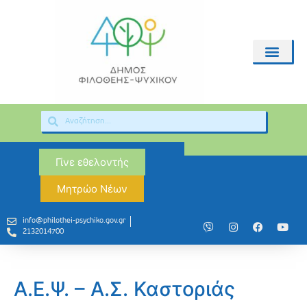
Γίνε εθελοντής
Μητρώο Νέων
info@philothei-psychiko.gov.gr
2132014700
Α.Ε.Ψ. – Α.Σ. Καστοριάς