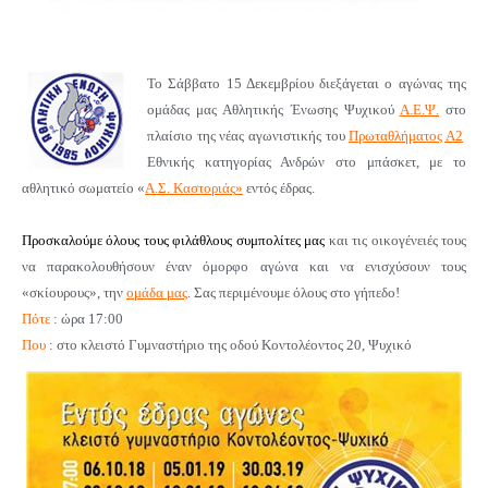
Το Σάββατο 15 Δεκεμβρίου
διεξάγεται ο αγώνας της
ομάδας μας Αθλητικής Ένωσης Ψυχικού
Α.Ε.Ψ.
στο
πλαίσιο της νέας αγωνιστικής του
Πρωταθλήματος Α2
Εθνικής κατηγορίας Ανδρών στο μπάσκετ,
με το
αθλητικό σωματείο
«
Α.Σ. Καστοριάς
»
ε
ντός έδρας.
Προσκαλούμε όλους τους φιλάθλους συμπολίτες μας
και τις οικογένειές τους
να παρακολουθήσουν έναν όμορφο αγώνα και να ενισχύσουν τους
«σκίουρους», την
ομάδα μας
. Σας περιμένουμε όλους στο γήπεδο!
Πότε
: ώρα 17:00
Που
: στο κλειστό Γυμναστήριο της οδού Κοντολέοντος 20, Ψυχικό