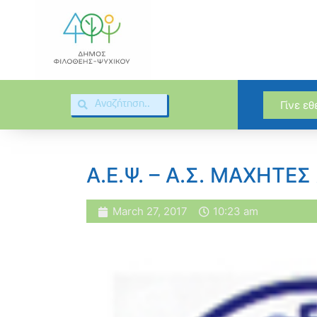
Γίνε ε
Α.Ε.Ψ. – Α.Σ. ΜΑΧΗΤΕ
March 27, 2017
10:23 am