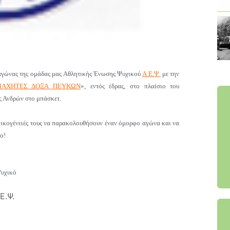
 αγώνας της ομάδας μας Αθλητικής Ένωσης Ψυχικού
Α.Ε.Ψ.
με την
ΑΧΗΤΕΣ ΔΟΞΑ ΠΕΥΚΩΝ
»,
εντός έδρας,
στο πλαίσιο του
ς Ανδρών στο μπάσκετ.
οικογένειές τους να παρακολουθήσουν έναν όμορφο αγώνα και να
ο!
Ψυχικό
Ε.Ψ.