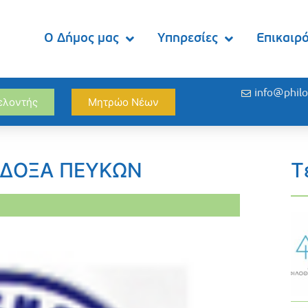
Ο Δήμος μας
Υπηρεσίες
Επικαιρ
info@philo
θελοντής
Μητρώο Νέων
Σ ΔΟΞΑ ΠΕΥΚΩΝ
Τ