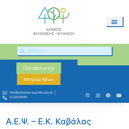
Γίνε εθελοντής
Μητρώο Νέων
info@philothei-psychiko.gov.gr
2132014700
Α.Ε.Ψ. – Ε.Κ. Καβάλας