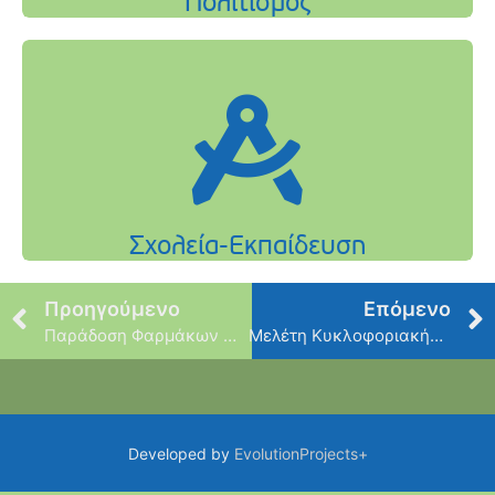
Προηγούμενο
Επόμενο
Παράδοση Φαρμάκων & Παιχνιδιών
Μελέτη Κυκλοφοριακής Οργάνωσης Φιλοθέης
Developed by
EvolutionProjects+