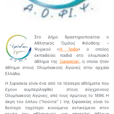
Στο Δήμο δραστηριοποιείται ο
Αθλητικός Όμιλος Φιλοθέης –
Ψυχικού «
Η Ίριδα
» ο οποίος
εκπαιδεύει παιδιά στο ολυμπιακό
άθλημα της
Ξιφασκίας
, η οποία ήταν
άθλημα στους Ολυμπιακούς Αγώνες στην αρχαία
Ελλάδα.
Η ξιφασκία είναι ένα από τα τέσσερα αθλήματα που
έχουν συμπεριληφθεί στους σύγχρονους
Ολυμπιακούς Αγώνες, από τους πρώτους το 1896. Η
άκρη του όπλου (“πούντα” ) της ξιφασκίας είναι το
δεύτερο ταχύτερο κινούμενο αντικείμενο στον
τομέα του αθλητισμού, και αποτελεί άθλημα