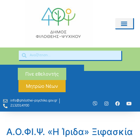
Γίνε εθελοντής
Μητρώο Νέων
info@philothei-psychiko.gov.gr
2132014700
Α.Ο.ΦΙ.Ψ. «Η Ίριδα» Ξιφασκία