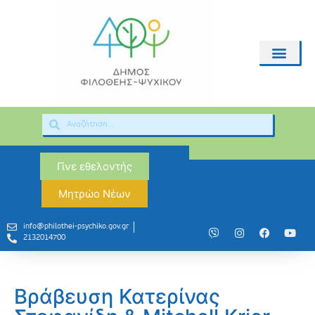
Γίνε εθελοντής
Μητρώο Νέων
info@philothei-psychiko.gov.gr
2132014700
Βράβευση Κατερίνας