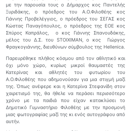
με την παρουσία τους ο Δήμαρχος κος Παντελής
Ξυριδάκης, ο πρόεδρος του Α.Ο.Φιλοθέης κος
Γιάννης Προβελέγγιος, ο πρόεδρος του ΣΕΓΑΣ κος
Κώστας Παναγόπουλος, ο πρόεδρος της ΕΟΕ κος
Σπύρος Καπράλος, ο κος Γιάννης Σπανουδάκης,
μέλος του Δ.Σ. του STOIXIMAN, ο κος Γιώργος
Φραγκογιάννης, διευθύνων σύμβουλος της Hellenica.
Παρευρέθηκε πλήθος κόσμου από τον αθλητικό και
όχι μόνο χώρο, κυρίως μικροί θαυμαστές της
Κατερίνας και αθλητές του φυτωρίου του
Α.Ο.Φιλοθέης που αδημονούσαν για μια στιγμή μαζί
της. Όπως ανέφερε και η Κατερίνα Στεφανίδη στον
χαιρετισμό της, θα ήθελε να περάσει περισσότερο
χρόνο με τα παιδιά που είχαν κατακλύσει το
Δημοτικό Γυμναστήριο Φιλοθέης με την προσμονή
μιας φωτογραφίας μαζί της κι ενός αυτογράφου από
αυτήν.